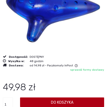
Dostępność:
DOSTĘPNY
Wysyłka w:
48 godzin
Dostawa:
od 14,98 zł
- Paczkomaty InPost
sprawdź formy dostawy
Cena nie zawiera ewentualnych kosztów płatności
49,98 zł
DO KOSZYKA