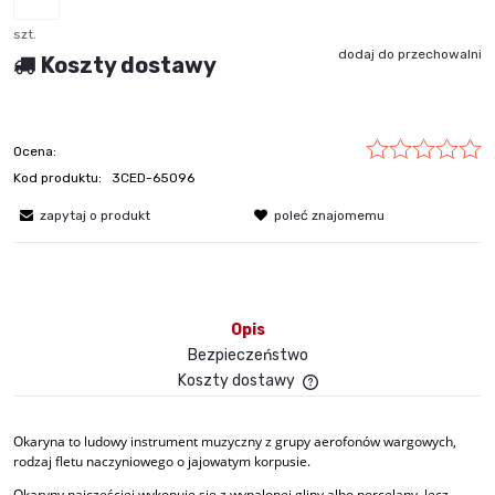
szt.
dodaj do przechowalni
Koszty dostawy
Ocena:
Kod produktu:
3CED-65096
zapytaj o produkt
poleć znajomemu
Opis
Bezpieczeństwo
Koszty dostawy
Cena nie zawiera ewent
płatności
Okaryna to ludowy instrument muzyczny z grupy aerofonów wargowych,
rodzaj fletu naczyniowego o jajowatym korpusie.
Okaryny najczęściej wykonuje się z wypalonej gliny albo porcelany, lecz