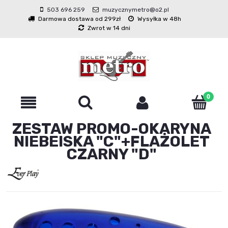
503 696 259
muzycznymetro@o2.pl
Darmowa dostawa od 299zł
Wysyłka w 48h
Zwrot w 14 dni
ZESTAW PROMO-OKARYNA
NIEBEISKA "C"+FLAŻOLET
CZARNY "D"