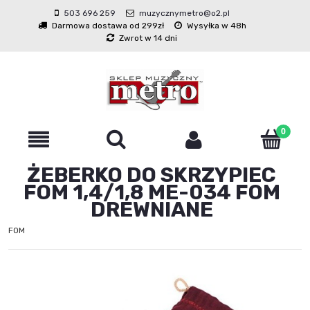
503 696 259
muzycznymetro@o2.pl
Darmowa dostawa od 299zł
Wysyłka w 48h
Zwrot w 14 dni
ŻEBERKO DO SKRZYPIEC
FOM 1,4/1,8 ME-034 FOM
DREWNIANE
FOM