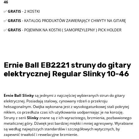
46
✅
GRATIS
- 2 KOSTKI
✅
GRATIS
- KATALOG PRODUKTÓW ZAWIERAJĄCY CHWYTY NA GITARĘ
✅
GRATIS
- POJEMNIK NA KOSTKI ( SAMOPRZYLEPNY ) PICK HOLDER
Ernie Ball EB2221 struny do gitary
elektrycznej Regular Slinky 10-46
Ernie Ball Slinky
są jednymi z najczęściej wybieranych strun do gitary
elektrycznej. Posiadają stalowy, cynowany rdzeń o przekroju
heksagonalnym. Owijka wykonana jest z wysokogatunkowej stali pokrytej
niklem, co przedłuża czas ich użytkowania uodparniając je na korozję.
Struny z serii
Slinky
znane są z ich wyrazistego, brzmienia, pozbawionego
metalicznej góry. Dźwięk jest bardziej miękki i mniej agresywny. Wyrabiane
są według najwyższych standardów i szczegółowych wytycznych, by
zapewnić trwałość i rewelacyjne brzmienie.