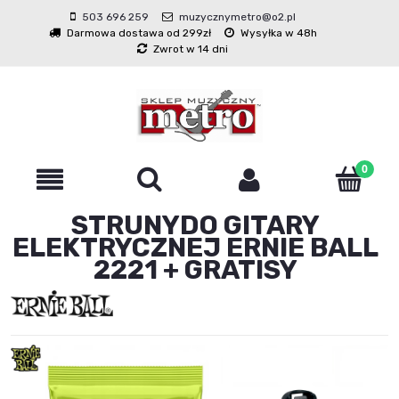
503 696 259
muzycznymetro@o2.pl
Darmowa dostawa od 299zł
Wysyłka w 48h
Zwrot w 14 dni
STRUNYDO GITARY
ELEKTRYCZNEJ ERNIE BALL
2221 + GRATISY