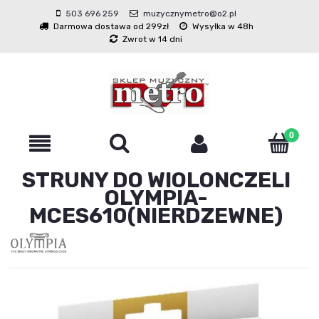
503 696 259
muzycznymetro@o2.pl
Darmowa dostawa od 299zł
Wysyłka w 48h
Zwrot w 14 dni
STRUNY DO WIOLONCZELI
OLYMPIA-
MCES610(NIERDZEWNE)