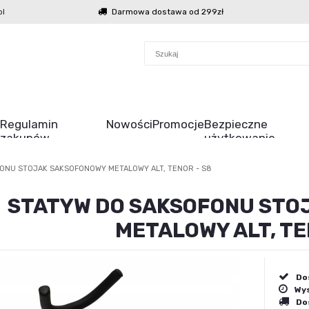
l
Darmowa dostawa od 299zł
Regulamin
Nowości
Promocje
Bezpieczne
zakupów
użytkowanie
ONU STOJAK SAKSOFONOWY METALOWY ALT, TENOR - S8
STATYW DO SAKSOFONU STO
METALOWY ALT, TE
Do
Wys
Do