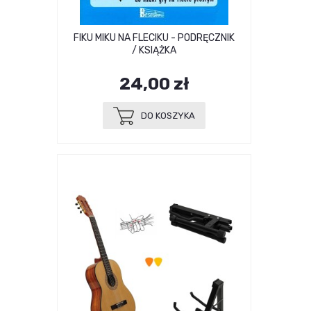
FIKU MIKU NA FLECIKU - PODRĘCZNIK
/ KSIĄŻKA
24,00 zł
DO KOSZYKA