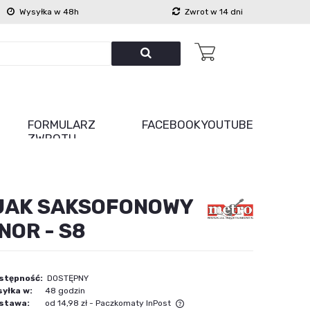
Wysyłka w 48h
Zwrot w 14 dni
FORMULARZ
FACEBOOK
YOUTUBE
ZWROTU
JAK SAKSOFONOWY
NOR - S8
stępność:
DOSTĘPNY
yłka w:
48 godzin
stawa:
od 14,98 zł
- Paczkomaty InPost