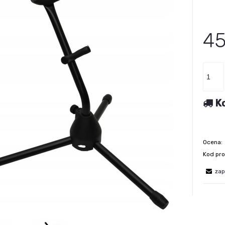
45
K
Ocena:
Kod pro
zap