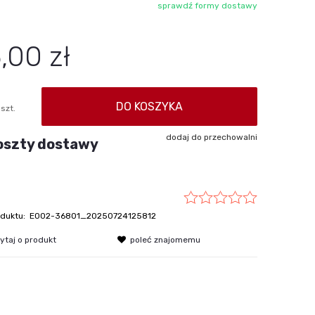
sprawdź formy dostawy
Cena nie zawiera ewentualnych kosztów
płatności
,00 zł
DO KOSZYKA
szt.
dodaj do przechowalni
oszty dostawy
duktu:
E002-36801_20250724125812
ytaj o produkt
poleć znajomemu