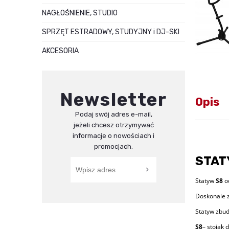
NAGŁOŚNIENIE, STUDIO
SPRZĘT ESTRADOWY, STUDYJNY i DJ-SKI
AKCESORIA
Newsletter
Opis
Podaj swój adres e-mail,
jeżeli chcesz otrzymywać
informacje o nowościach i
promocjach.
STAT
Statyw
S8
o
Doskonale z
Statyw zbud
S8
– stojak 