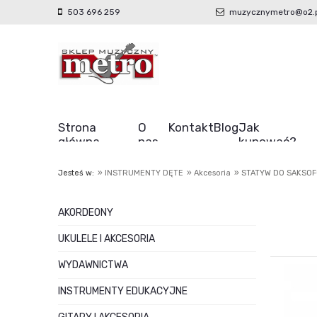
503 696 259
muzycznymetro@o2.p
Strona
O
Kontakt
Blog
Jak
główna
nas
kupować?
Jesteś w:
»
INSTRUMENTY DĘTE
»
Akcesoria
»
STATYW DO SAKSOF
AKORDEONY
UKULELE I AKCESORIA
WYDAWNICTWA
INSTRUMENTY EDUKACYJNE