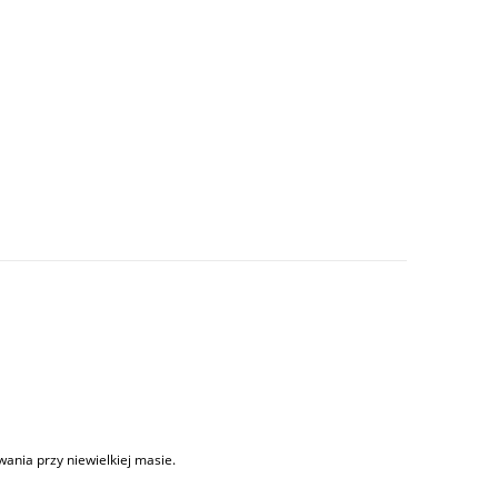
ie zawiera ewentualnych kosztów płatności
ania przy niewielkiej masie.