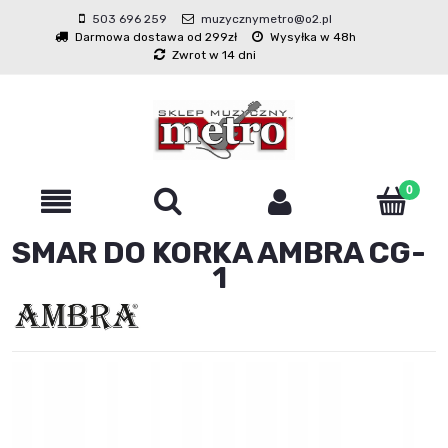
503 696 259
muzycznymetro@o2.pl
Darmowa dostawa od 299zł
Wysyłka w 48h
Zwrot w 14 dni
SMAR DO KORKA AMBRA CG-
1