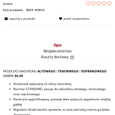
Ocena:
Kod produktu:
1BD9-878C0
zapytaj o produkt
poleć znajomemu
Opis
Bezpieczeństwo
Koszty dostawy
Cena nie zawiera ewent
płatności
PASEK DO SAKSOFONU
ALTOWEGO
/
TENORWEGO
/
SOPRANOWEGO
AMBRA
AS-05
Doskonale wykonany ze skóry naturalnej
Rozmiar STANDARD, pasuje do saksofonu altowego, tenorowego
oraz sopranowego
Pasek jest wyprofilowany, posiada dwie poduszki wypełnione miękką
gąbką
Regulator działa bardzo sprawnie, w razie potrzeby można go łatwo
dostosować