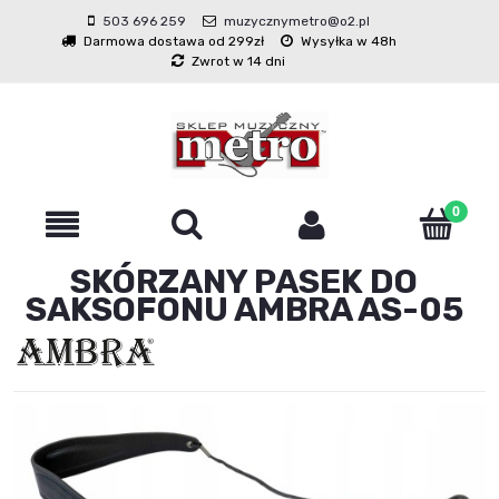
503 696 259
muzycznymetro@o2.pl
Darmowa dostawa od 299zł
Wysyłka w 48h
Zwrot w 14 dni
SKÓRZANY PASEK DO
SAKSOFONU AMBRA AS-05