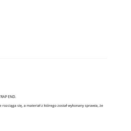
ie zawiera ewentualnych kosztów płatności
TRAP END.
e rozciąga się, a materiał z którego został wykonany sprawia, że