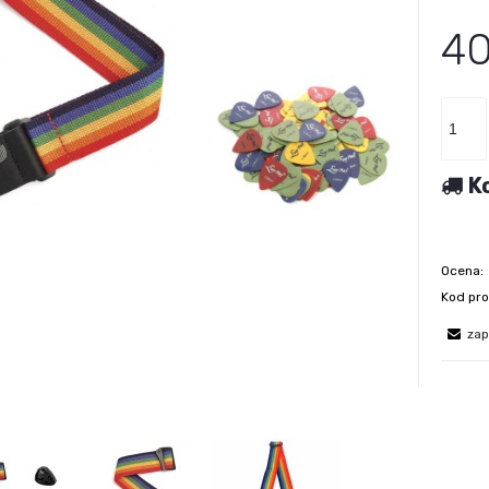
40
K
Ocena:
Kod pro
zap