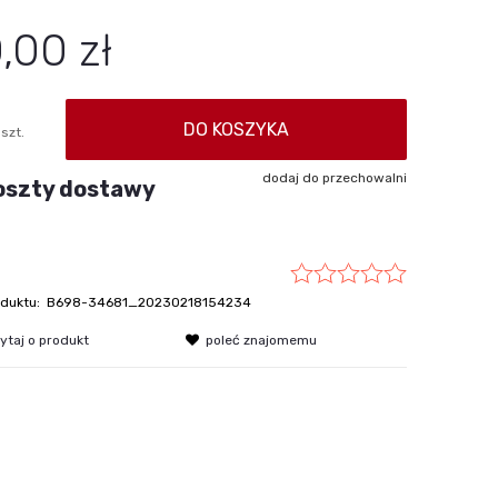
płatności
,00 zł
DO KOSZYKA
szt.
dodaj do przechowalni
oszty dostawy
duktu:
B698-34681_20230218154234
ytaj o produkt
poleć znajomemu