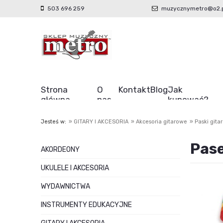
503 696 259
muzycznymetro@o2.p
Strona
O
Kontakt
Blog
Jak
główna
nas
kupować?
Jesteś w:
»
GITARY I AKCESORIA
»
Akcesoria gitarowe
»
Paski gita
Pase
AKORDEONY
UKULELE I AKCESORIA
WYDAWNICTWA
INSTRUMENTY EDUKACYJNE