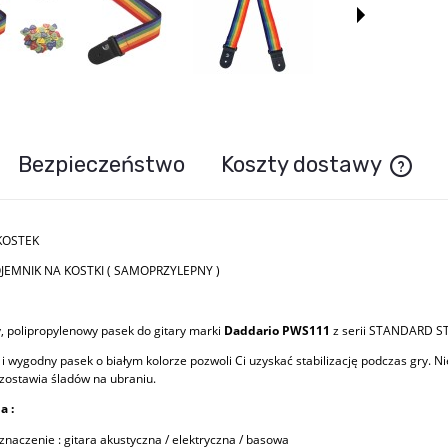
Bezpieczeństwo
Koszty dostawy
Cena n
 KOSTEK
OJEMNIK NA KOSTKI ( SAMOPRZYLEPNY )
 polipropylenowy pasek do gitary marki
Daddario PWS111
z serii STANDARD S
i wygodny pasek o białym kolorze pozwoli Ci uzyskać stabilizację podczas gry. Ni
ozostawia śladów na ubraniu.
a :
znaczenie : gitara akustyczna / elektryczna / basowa