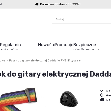
l
Darmowa dostawa od 299zł
Regulamin
Nowości
Promocje
Bezpieczne
zakupów
użytkowanie
rowe
»
Pasek do gitary elektrycznej Daddario PWS111 tęcza +
k do gitary elektrycznej Dadd
Do
Wys
Do