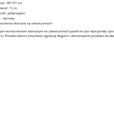
ość : 89-151 cm
okość : 5 cm
riał : polipropylen
r : tęczowy
cnienia skórzane na zakończeniach
nym wzmocnieniom skórzanym na zakończeniach pasek ten jest wytrzymały i posłu
io. Ponadto klamra umożliwia regulację długości i dostosowanie produktu do wł