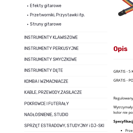
Efekty gitarowe
Przetworniki, Przystawki itp.
Struny gitarowe
INSTRUMENTY KLAWISZOWE
Opis
INSTRUMENTY PERKUSYJNE
INSTRUMENTY SMYCZKOWE
INSTRUMENTY DĘTE
GRATIS - 5
GRATIS - P
KOMBA I WZMACNIACZE
KABLE, PRZEWODY,ZASILACZE
Regulowany,
POKROWCE I FUTERAŁY
Wytrzymały 
kolor nie p
NAGŁOŚNIENIE, STUDIO
Specyfikacj
SPRZĘT ESTRADOWY, STUDYJNY i DJ-SKI
Prze