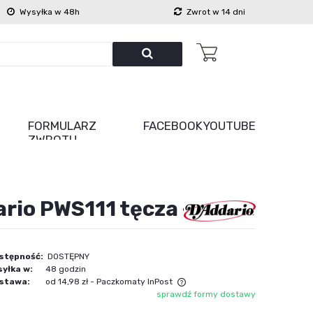
Wysyłka w 48h
Zwrot w 14 dni
FORMULARZ
FACEBOOK
YOUTUBE
ZWROTU
ario PWS111 tęcza +
stępność:
DOSTĘPNY
yłka w:
48 godzin
stawa:
od 14,98 zł
- Paczkomaty InPost
sprawdź formy dostawy
Cena nie zawiera ewentualnych kosztów