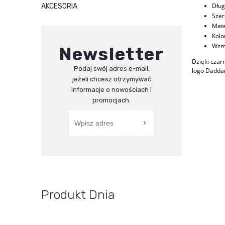
Dług
AKCESORIA
Szer
Mate
Kolo
Wzmo
Newsletter
Dzięki czar
Podaj swój adres e-mail,
logo Daddar
jeżeli chcesz otrzymywać
informacje o nowościach i
promocjach.
Produkt Dnia