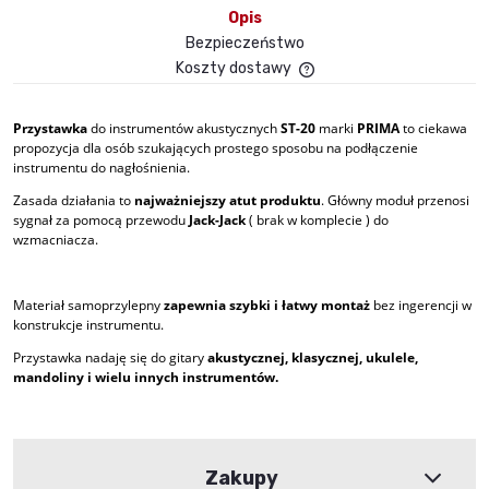
Opis
Bezpieczeństwo
Koszty dostawy
Cena nie zawiera ewent
płatności
Przystawka
do instrumentów akustycznych
ST-20
marki
PRIMA
to ciekawa
propozycja dla osób szukających prostego sposobu na podłączenie
instrumentu do nagłośnienia.
Zasada działania to
najważniejszy atut produktu
. Główny moduł przenosi
sygnał za pomocą przewodu
Jack-Jack
( brak w komplecie ) do
wzmacniacza.
Materiał samoprzylepny
zapewnia szybki i łatwy montaż
bez ingerencji w
konstrukcje instrumentu.
Przystawka nadaję się do gitary
akustycznej, klasycznej, ukulele,
mandoliny i wielu innych instrumentów.
Zakupy