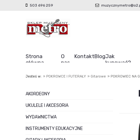
503 696 259
muzycznymetro@o2.p
Strona
O
Kontakt
Blog
Jak
główna
nas
kupować?
Jesteś w:
»
POKROWCE I FUTERAŁY
»
Gitarowe
»
POKROWIEC NA G
AKORDEONY
UKULELE I AKCESORIA
WYDAWNICTWA
INSTRUMENTY EDUKACYJNE