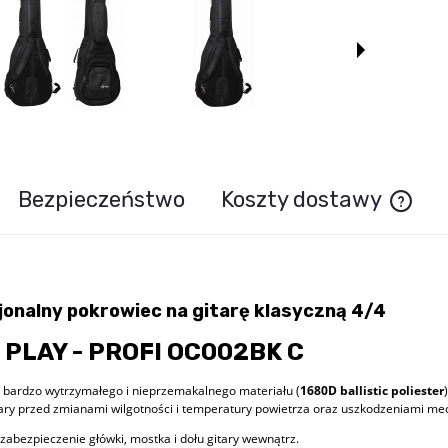
Bezpieczeństwo
Koszty dostawy
Cena n
jonalny pokrowiec na gitarę klasyczną 4/4
 PLAY - PROFI OC002BK C
bardzo wytrzymałego i nieprzemakalnego materiału (
1680D ballistic poliester
ary przed zmianami wilgotności i temperatury powietrza oraz uszkodzeniami me
abezpieczenie główki, mostka i dołu gitary wewnątrz.