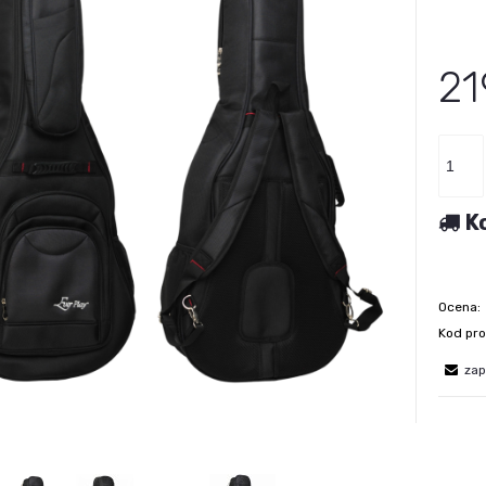
Cena n
płatno
21
K
Ocena:
Kod pro
zap