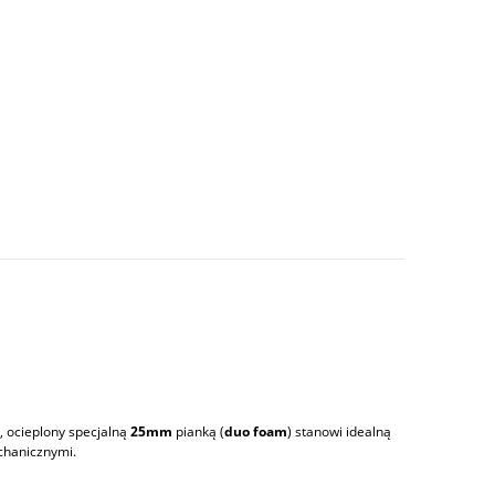
ie zawiera ewentualnych kosztów płatności
), ocieplony specjalną
25mm
pianką (
duo foam
) stanowi idealną
chanicznymi.