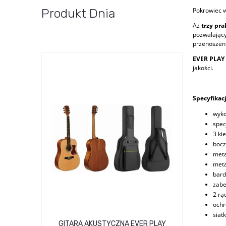
Produkt Dnia
Pokrowiec w
Aż
trzy pr
pozwalający
przenoszeni
EVER PLAY
jakości.
Specyfikacj
wyko
spec
3 ki
bocz
meta
meta
bard
zabe
2 rą
ochr
siat
GITARA AKUSTYCZNA EVER PLAY