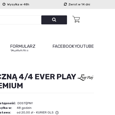
Wysyłka w 48h
Zwrot w 14 dni
FORMULARZ
FACEBOOK
YOUTUBE
ZWROTU
ZNĄ 4/4 EVER PLAY
REMIUM
stępność:
DOSTĘPNY
yłka w:
48 godzin
stawa:
od 20,00 zł
- KURIER GLS