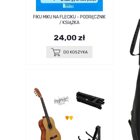
FIKU MIKU NA FLECIKU - PODRĘCZNIK
/ KSIĄŻKA
24,00 zł
DO KOSZYKA