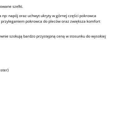
owane szelki.
 np: napój oraz uchwyt ukryty w górnej części pokrowca
ed przyleganiem pokrowca do pleców oraz zwiększa komfort
tywnie szokują bardzo przystępną ceną w stosunku do wysokiej
ster)