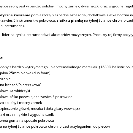
yposażony jest w bardzo solidny i mocny zamek, dwie rączki oraz wygodne regul
aktyczne kieszenie
pomieszczą niezbędne akcesoria, dodatkowa siatka boczna na
 zawiesić instrument w pokrowcu,
siatka z pianką
na tylnej ściance chroni prz
a instrumentu.
- lider na rynku instrumentów i akcesoriów muzycznych. Produkty tej firmy pozy
a:
nany z bardzo wytrzymałego i nieprzemakalnego materiału (1680D ballistic polie
jalna 25mm pianka (duo foam)
eszenie
na kieszeń "siateczkowa"
lowe karabińczyki
lowe kółko pozwalające zawiesić pokrowiec
zo solidny i mocny zamek
zpieczenie główki, mostka i dołu gitary wewnątrz
czki oraz miękkie i wygodne szelki
onna guma na spodzie pokrowca
ka na tylnej ściance pokrowca chroni przed przyleganiem do pleców