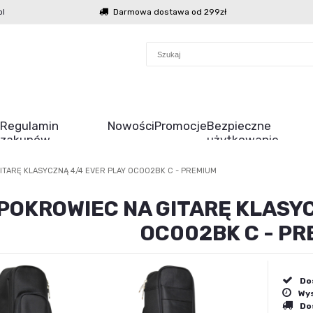
l
Darmowa dostawa od 299zł
Regulamin
Nowości
Promocje
Bezpieczne
zakupów
użytkowanie
ITARĘ KLASYCZNĄ 4/4 EVER PLAY OC002BK C - PREMIUM
POKROWIEC NA GITARĘ KLASYC
OC002BK C - P
Do
Wys
Do