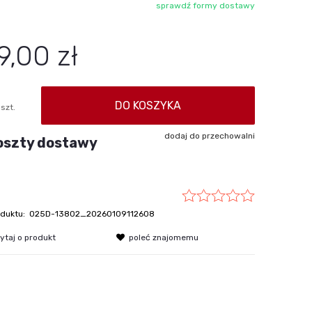
sprawdź formy dostawy
ie zawiera ewentualnych kosztów
ści
9,00 zł
DO KOSZYKA
szt.
dodaj do przechowalni
oszty dostawy
duktu:
025D-13802_20260109112608
ytaj o produkt
poleć znajomemu