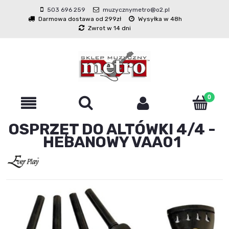
503 696 259
muzycznymetro@o2.pl
Darmowa dostawa od 299zł
Wysyłka w 48h
Zwrot w 14 dni
OSPRZĘT DO ALTÓWKI 4/4 -
HEBANOWY VAA01