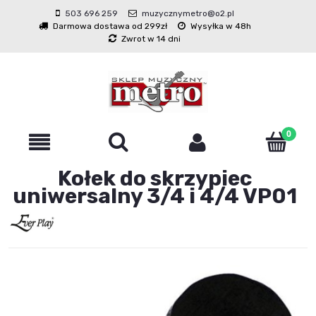
503 696 259
muzycznymetro@o2.pl
Darmowa dostawa od 299zł
Wysyłka w 48h
Zwrot w 14 dni
Kołek do skrzypiec
uniwersalny 3/4 i 4/4 VP01