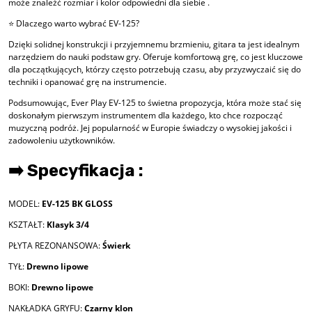
może znaleźć rozmiar i kolor odpowiedni dla siebie .
⭐ Dlaczego warto wybrać EV-125?
Dzięki solidnej konstrukcji i przyjemnemu brzmieniu, gitara ta jest idealnym
narzędziem do nauki podstaw gry. Oferuje komfortową grę, co jest kluczowe
dla początkujących, którzy często potrzebują czasu, aby przyzwyczaić się do
techniki i opanować grę na instrumencie.
Podsumowując, Ever Play EV-125 to świetna propozycja, która może stać się
doskonałym pierwszym instrumentem dla każdego, kto chce rozpocząć
muzyczną podróż. Jej popularność w Europie świadczy o wysokiej jakości i
zadowoleniu użytkowników.
➡️ Specyfikacja :
MODEL:
EV-125 BK GLOSS
KSZTAŁT:
Klasyk 3/4
PŁYTA REZONANSOWA:
Świerk
TYŁ:
Drewno lipowe
BOKI:
Drewno lipowe
NAKŁADKA GRYFU:
Czarny klon