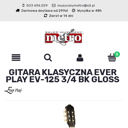
503 696 259
muzycznymetro@o2.pl
Darmowa dostawa od 299zł
Wysyłka w 48h
Zwrot w 14 dni
GITARA KLASYCZNA EVER
PLAY EV-125 3/4 BK GLOSS