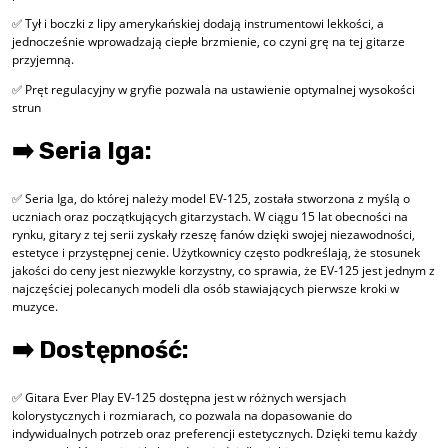
✅ Tył i boczki z lipy amerykańskiej dodają instrumentowi lekkości, a
jednocześnie wprowadzają ciepłe brzmienie, co czyni grę na tej gitarze
przyjemną.
✅ Pręt regulacyjny w gryfie pozwala na ustawienie optymalnej wysokości
strun
➡️ Seria Iga:
✅ Seria Iga, do której należy model EV-125, została stworzona z myślą o
uczniach oraz początkujących gitarzystach. W ciągu 15 lat obecności na
rynku, gitary z tej serii zyskały rzeszę fanów dzięki swojej niezawodności,
estetyce i przystępnej cenie. Użytkownicy często podkreślają, że stosunek
jakości do ceny jest niezwykle korzystny, co sprawia, że EV-125 jest jednym z
najczęściej polecanych modeli dla osób stawiających pierwsze kroki w
muzyce.
➡️ Dostępność:
✅ Gitara Ever Play EV-125 dostępna jest w różnych wersjach
kolorystycznych i rozmiarach, co pozwala na dopasowanie do
indywidualnych potrzeb oraz preferencji estetycznych. Dzięki temu każdy