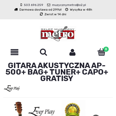
503 696 259
muzycznymetro@o2.pl
Darmowa dostawa od 299zł
Wysyłka w 48h
Zwrot w 14 dni
GITARA AKUSTYCZNA AP-
500+ BAG+ TUNER+ CAPO+
GRATISY