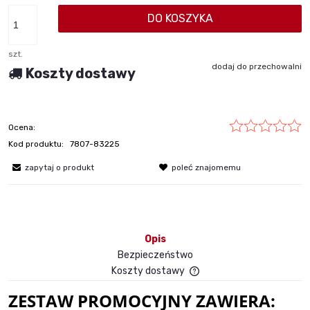
DO KOSZYKA
szt.
dodaj do przechowalni
Koszty dostawy
Ocena:
Kod produktu:
7807-83225
zapytaj o produkt
poleć znajomemu
Opis
Bezpieczeństwo
Koszty dostawy
Cena nie zawiera ewent
ZESTAW PROMOCYJNY ZAWIERA:
płatności