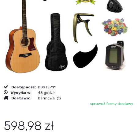
Dostępność:
DOSTĘPNY
Wysyłka w:
48 godzin
Dostawa:
Darmowa
sprawdź formy dostawy
Cena nie zawiera ewentualnych kosztów płatności
598,98 zł