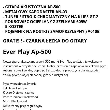
- GITARA AKUSTYCZNA AP-500
- METALOWY KAPODASTER AN-03
- TUNER / STROIK CHROMATYCZNY NA KLIPS GT-2
- POKROWIEC OCIEPLANY Z SZELKAMI 605W
- 5 KOSTEK
- POJEMNIK NA KOSTKI ( SAMOPRZYLEPNY ) A010B
GRATIS ! - CZARNA ŁEZKA DO GITARY
Ever Play Ap-500
Nowa gitara akustyczna z serii 500 marki Ever Play to świetnie wykonany
instrument w przystępnej cenie! Dobre brzmienie zapewnia świerkowa płyta
rezonansowa i solidny osprzęt. Bardzo dobra propozycja dla wszystkich
szukających swojej pierwszej gitary akustycznej.
Płyta wierzchnia: Świerk
Tył i boki: Catalpa
Klucze:Olejowe, czarne
Podstrunnica: Black wood
Most: Black wood
Dwustronny pręt regulacyjny