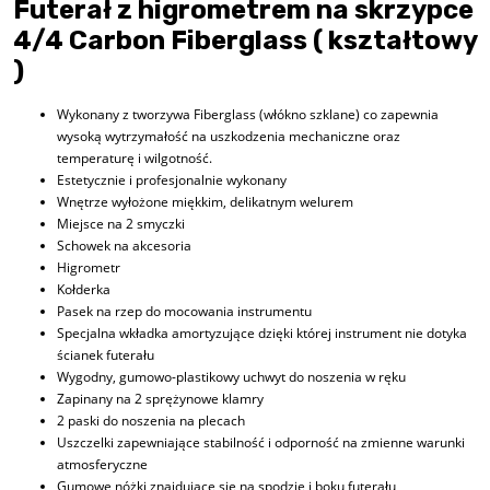
Futerał z higrometrem na skrzypce
4/4 Carbon Fiberglass ( kształtowy
)
Wykonany z tworzywa Fiberglass (włókno szklane) co zapewnia
wysoką wytrzymałość na uszkodzenia mechaniczne oraz
temperaturę i wilgotność.
Estetycznie i profesjonalnie wykonany
Wnętrze wyłożone miękkim, delikatnym welurem
Miejsce na 2 smyczki
Schowek na akcesoria
Higrometr
Kołderka
Pasek na rzep do mocowania instrumentu
Specjalna wkładka amortyzujące dzięki której instrument nie dotyka
ścianek futerału
Wygodny, gumowo-plastikowy uchwyt do noszenia w ręku
Zapinany na 2 sprężynowe klamry
2 paski do noszenia na plecach
Uszczelki zapewniające stabilność i odporność na zmienne warunki
atmosferyczne
Gumowe nóżki znajdujące się na spodzie i boku futerału