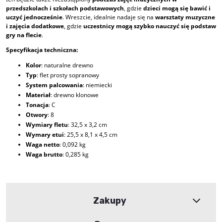
przedszkolach i szkołach podstawowych
, gdzie
dzieci mogą się bawić i
uczyć jednocześnie
. Wreszcie, idealnie nadaje się na
warsztaty muzyczne
i zajęcia dodatkowe
, gdzie
uczestnicy mogą szybko nauczyć się podstaw
gry na flecie
.
Specyfikacja techniczna:
Kolor
: naturalne drewno
Typ
: flet prosty sopranowy
System palcowania
: niemiecki
Materiał
: drewno klonowe
Tonacja
: C
Otwory
: 8
Wymiary fletu
: 32,5 x 3,2 cm
Wymary etui
: 25,5 x 8,1 x 4,5 cm
Waga netto
: 0,092 kg
Waga brutto
: 0,285 kg
Zakupy