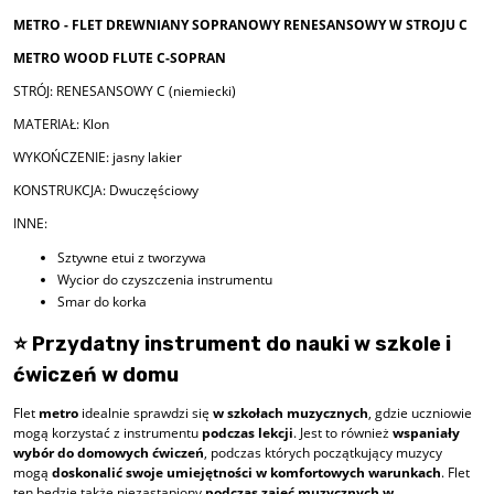
METRO - FLET DREWNIANY SOPRANOWY RENESANSOWY W STROJU C
METRO WOOD FLUTE C-SOPRAN
STRÓJ: RENESANSOWY C (niemiecki)
MATERIAŁ: Klon
WYKOŃCZENIE: jasny lakier
KONSTRUKCJA: Dwuczęściowy
INNE:
Sztywne etui z tworzywa
Wycior do czyszczenia instrumentu
Smar do korka
⭐ Przydatny instrument do nauki w szkole i
ćwiczeń w domu
Flet
metro
idealnie sprawdzi się
w szkołach muzycznych
, gdzie uczniowie
mogą korzystać z instrumentu
podczas lekcji
. Jest to również
wspaniały
wybór do domowych ćwiczeń
, podczas których początkujący muzycy
mogą
doskonalić swoje umiejętności w komfortowych warunkach
. Flet
ten będzie także niezastąpiony
podczas zajęć muzycznych w