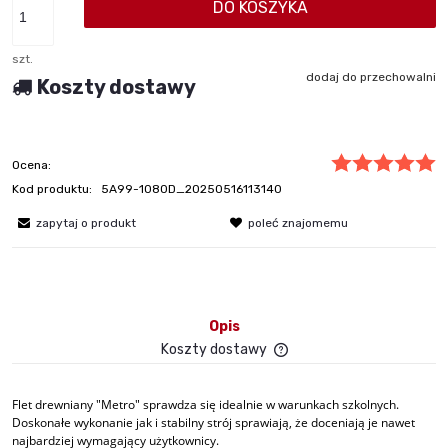
DO KOSZYKA
szt.
dodaj do przechowalni
Koszty dostawy
Ocena:
Kod produktu:
5A99-1080D_20250516113140
zapytaj o produkt
poleć znajomemu
Opis
Koszty dostawy
Cena nie zawiera ewent
płatności
Flet drewniany "Metro" sprawdza się idealnie w warunkach szkolnych.
Doskonałe wykonanie jak i stabilny strój sprawiają, że doceniają je nawet
najbardziej wymagający użytkownicy.