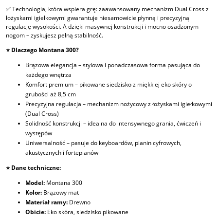
✅ Technologia, która wspiera grę: zaawansowany mechanizm Dual Cross z
łożyskami igiełkowymi gwarantuje niesamowicie płynną i precyzyjną
regulację wysokości. A dzięki masywnej konstrukcji i mocno osadzonym
nogom – zyskujesz pełną stabilność.
⭐ Dlaczego Montana 300?
Brązowa elegancja – stylowa i ponadczasowa forma pasująca do
każdego wnętrza
Komfort premium – pikowane siedzisko z miękkiej eko skóry o
grubości aż 8,5 cm
Precyzyjna regulacja – mechanizm nożycowy z łożyskami igiełkowymi
(Dual Cross)
Solidność konstrukcji – idealna do intensywnego grania, ćwiczeń i
występów
Uniwersalność – pasuje do keyboardów, pianin cyfrowych,
akustycznych i fortepianów
⭐ Dane techniczne:
Model:
Montana 300
Kolor:
Brązowy mat
Materiał ramy:
Drewno
Obicie:
Eko skóra, siedzisko pikowane