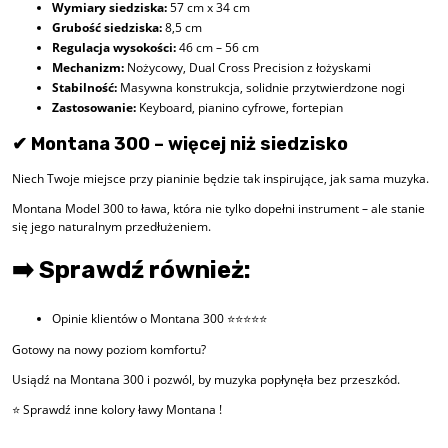
Wymiary siedziska:
57 cm x 34 cm
Grubość siedziska:
8,5 cm
Regulacja wysokości:
46 cm – 56 cm
Mechanizm:
Nożycowy, Dual Cross Precision z łożyskami
Stabilność:
Masywna konstrukcja, solidnie przytwierdzone nogi
Zastosowanie:
Keyboard, pianino cyfrowe, fortepian
✔ Montana 300 – więcej niż siedzisko
Niech Twoje miejsce przy pianinie będzie tak inspirujące, jak sama muzyka.
Montana Model 300 to ława, która nie tylko dopełni instrument – ale stanie
się jego naturalnym przedłużeniem.
➡️ Sprawdź również:
Opinie klientów o Montana 300 ⭐⭐⭐⭐⭐
Gotowy na nowy poziom komfortu?
Usiądź na Montana 300 i pozwól, by muzyka popłynęła bez przeszkód.
⭐ Sprawdź inne kolory ławy Montana !