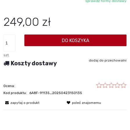
sprawdź formy dostawy
Cena nie zawiera ewentualnych kosztów płatności
249,00 zł
DO KOSZYKA
szt.
dodaj do przechowalni
Koszty dostawy
Ocena:
Kod produktu:
6A8F-91135_20250423150135
zapytaj o produkt
poleć znajomemu