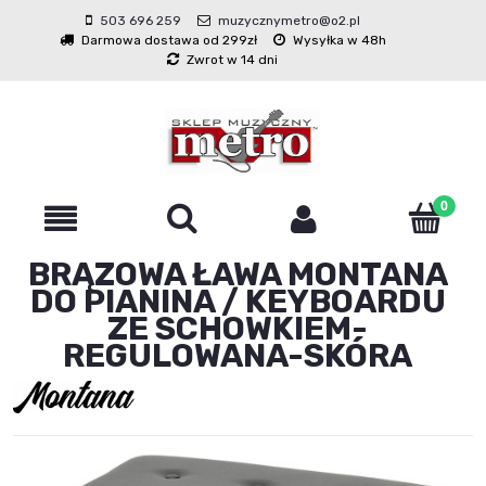
503 696 259
muzycznymetro@o2.pl
Darmowa dostawa od 299zł
Wysyłka w 48h
Zwrot w 14 dni
BRĄZOWA ŁAWA MONTANA
DO PIANINA / KEYBOARDU
ZE SCHOWKIEM-
REGULOWANA-SKÓRA