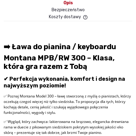
Opis
Bezpieczeństwo
Koszty dostawy
Cena nie zawiera ewent
płatności
➡️ Ława do pianina / keyboardu
Montana MPB/RW 300 – Klasa,
która gra razem z Tobą
✔ Perfekcja wykonania, komfort i design na
najwyższym poziomie!
✅ Poznaj Montana Model 300 – ławę stworzoną z myślą o pianistach, którzy
oczekują czegoś więcej niż tylko siedziska. To propozycja dla tych, którzy
kochają detale, cenią jakość i szukają wyjątkowego połączenia
funkcjonalności, wygody i stylu.
✅ Wygląd, który zachwyca: lakierowana na brązowo, elegancka drewniana
rama w duecie z pikowanym siedziskiem pokrytym wysokiej jakości eko
skórą – prezentuje się tak dobrze, jak brzmi Twoje pianino.