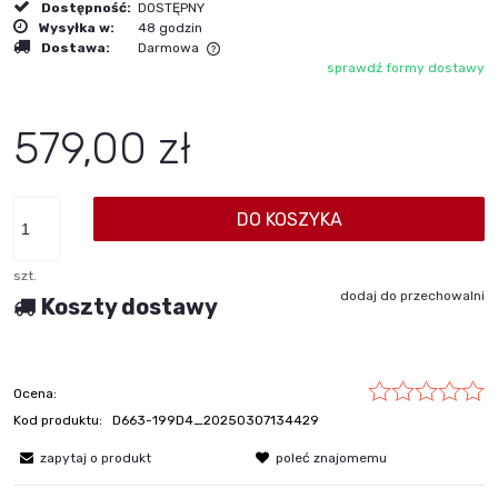
Dostępność:
DOSTĘPNY
Wysyłka w:
48 godzin
Dostawa:
Darmowa
sprawdź formy dostawy
Cena nie zawiera ewentualnych kosztów płatności
579,00 zł
DO KOSZYKA
szt.
dodaj do przechowalni
Koszty dostawy
Ocena:
Kod produktu:
D663-199D4_20250307134429
zapytaj o produkt
poleć znajomemu