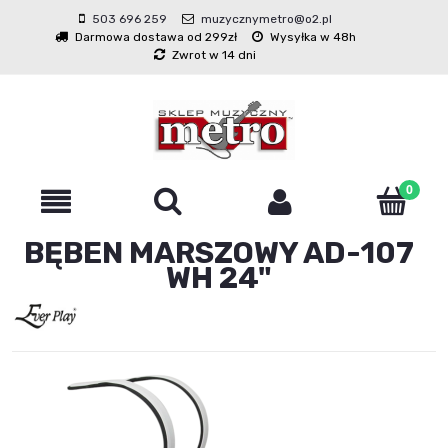
503 696 259
muzycznymetro@o2.pl
Darmowa dostawa od 299zł
Wysyłka w 48h
Zwrot w 14 dni
BĘBEN MARSZOWY AD-107
WH 24"