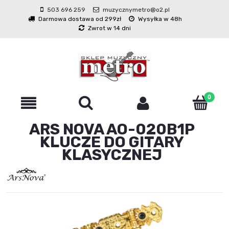
503 696 259
muzycznymetro@o2.pl
Darmowa dostawa od 299zł
Wysyłka w 48h
Zwrot w 14 dni
ARS NOVA AO-020B1P
KLUCZE DO GITARY
KLASYCZNEJ