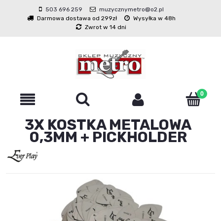
503 696 259
muzycznymetro@o2.pl
Darmowa dostawa od 299zł
Wysyłka w 48h
Zwrot w 14 dni
3X KOSTKA METALOWA
0,3MM + PICKHOLDER