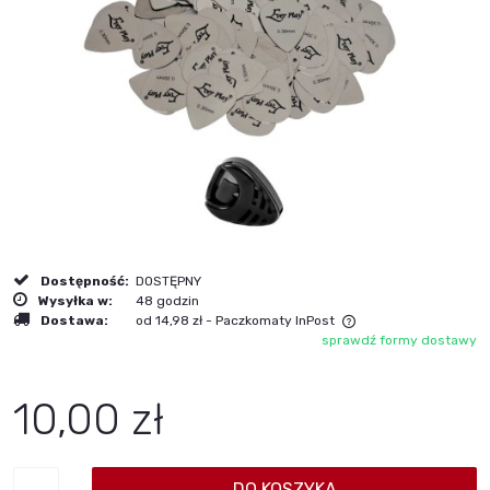
Dostępność:
DOSTĘPNY
Wysyłka w:
48 godzin
Dostawa:
od 14,98 zł
- Paczkomaty InPost
sprawdź formy dostawy
Cena nie zawiera ewentualnych kosztów płatności
10,00 zł
DO KOSZYKA