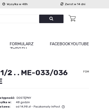
Wysyłka w 48h
Zwrot w 14 dni
FORMULARZ
FACEBOOK
YOUTUBE
ZWROTU
/2 . . ME-033/036
FOM
E
stępność:
DOSTĘPNY
yłka w:
48 godzin
stawa:
od 14,98 zł
- Paczkomaty InPost