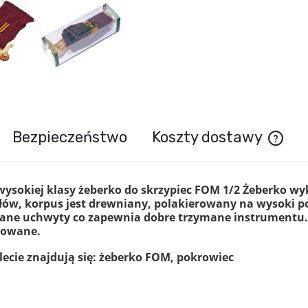
Bezpieczeństwo
Koszty dostawy
Cena n
ysokiej klasy żeberko do skrzypiec FOM 1/2 Żeberko wyk
łów, korpus jest drewniany, polakierowany na wysoki po
ane uchwyty co zapewnia dobre trzymane instrumentu. 
lowane.
ecie znajdują się:
żeberko FOM,
pokrowiec