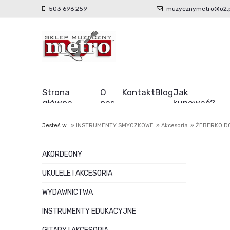
503 696 259
muzycznymetro@o2.p
Strona
O
Kontakt
Blog
Jak
główna
nas
kupować?
Jesteś w:
»
INSTRUMENTY SMYCZKOWE
»
Akcesoria
»
ŻEBERKO DO
AKORDEONY
UKULELE I AKCESORIA
WYDAWNICTWA
INSTRUMENTY EDUKACYJNE