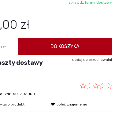
sprawdź formy dostawy
Cena nie zawiera ewentualnych kosztów
płatności
,00 zł
DO KOSZYKA
szt.
dodaj do przechowalni
oszty dostawy
duktu:
50F7-41000
ytaj o produkt
poleć znajomemu