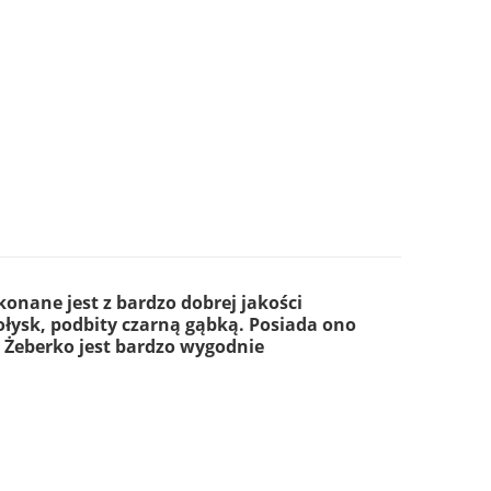
ie zawiera ewentualnych kosztów płatności
onane jest z bardzo dobrej jakości
łysk, podbity czarną gąbką. Posiada ono
Żeberko jest bardzo wygodnie