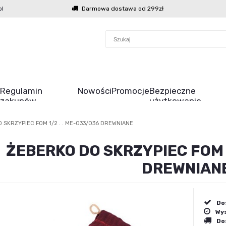
l
Darmowa dostawa od 299zł
Regulamin
Nowości
Promocje
Bezpieczne
zakupów
użytkowanie
 SKRZYPIEC FOM 1/2 . . ME-033/036 DREWNIANE
ŻEBERKO DO SKRZYPIEC FOM 1
DREWNIAN
Do
Wys
Do