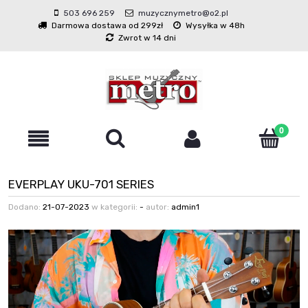
503 696 259
muzycznymetro@o2.pl
Darmowa dostawa od 299zł
Wysyłka w 48h
Zwrot w 14 dni
EVERPLAY UKU-701 SERIES
Dodano:
21-07-2023
w kategorii:
-
autor:
admin1