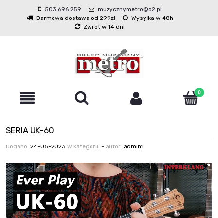
503 696 259
muzycznymetro@o2.pl
Darmowa dostawa od 299zł
Wysyłka w 48h
Zwrot w 14 dni
SERIA UK-60
Dodano:
24-05-2023
w kategorii:
-
autor:
admin1